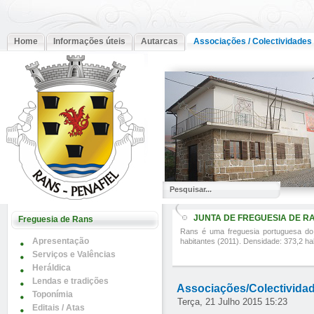
Home
Informações úteis
Autarcas
Associações / Colectividades
JUNTA DE FREGUESIA DE R
Freguesia de Rans
Rans é uma freguesia portuguesa do
Apresentação
habitantes (2011). Densidade: 373,2 h
Serviços e Valências
Heráldica
Lendas e tradições
Associações/Colectivida
Toponímia
Terça, 21 Julho 2015 15:23
Editais / Atas